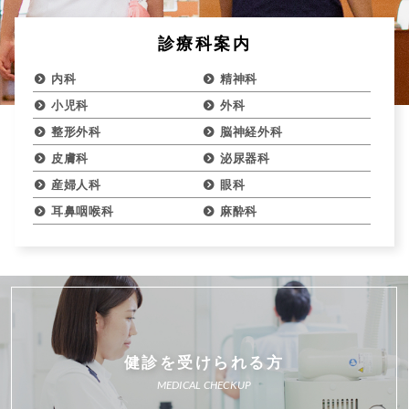
診療科案内
内科
精神科
小児科
外科
整形外科
脳神経外科
皮膚科
泌尿器科
産婦人科
眼科
耳鼻咽喉科
麻酔科
健診を受けられる方
MEDICAL CHECKUP